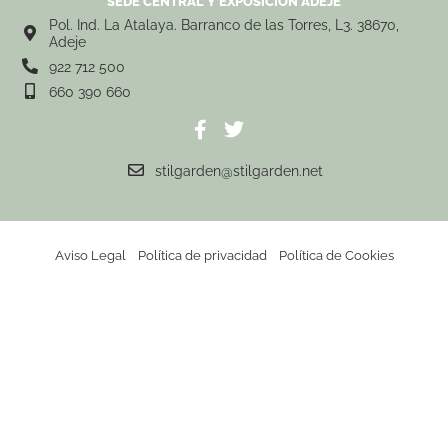
SEDE CENTRAL Y EXPOSICIÓN ADEJE
Pol. Ind. La Atalaya. Barranco de las Torres, L3. 38670,
Adeje
922 712 500
660 390 660
stilgarden@stilgarden.net
Aviso Legal
Política de privacidad
Política de Cookies