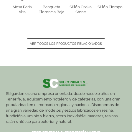
Mesa Paris
Banqueta
Sillón Osaka
Sillón Tiempo
Alta
Florencia Baja
Stone
VER TODOS LOS PRODUCTOS RELACIONADOS
Stilgarden es una empresa orientada, desde hace 40 años en
Tenerife, al equipamiento hotelero y de cafeterías, con una gran
popularidad en el mercado regional y nacional. Disponemos de
una gran variedad de modelos y estilos fabricados en resina,
fundición aluminio y hierro, acero inoxidable, maderas, resinas,
ratán sintético para exterior y natural.