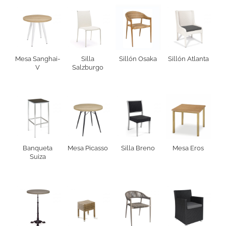
Mesa Sanghai-
Silla
Sillón Osaka
Sillón Atlanta
V
Salzburgo
Banqueta
Mesa Picasso
Silla Breno
Mesa Eros
Suiza