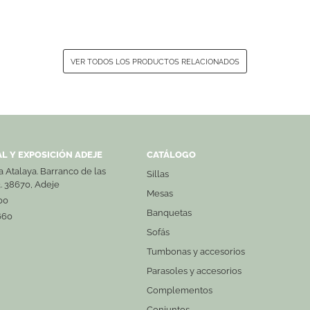
VER TODOS LOS PRODUCTOS RELACIONADOS
L Y EXPOSICIÓN ADEJE
CATÁLOGO
La Atalaya. Barranco de las
Sillas
3. 38670, Adeje
Mesas
00
Banquetas
660
Sofás
Tumbonas y accesorios
Parasoles y accesorios
Complementos
Conjuntos