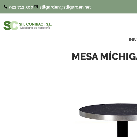
922 712 500
stilgarden@stilgarden.net
INIC
MESA MÍCHIG