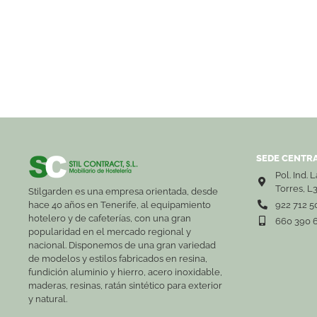
SEDE CENTRA
Pol. Ind. 
Torres, L
Stilgarden es una empresa orientada, desde
hace 40 años en Tenerife, al equipamiento
922 712 5
hotelero y de cafeterías, con una gran
660 390 
popularidad en el mercado regional y
nacional. Disponemos de una gran variedad
de modelos y estilos fabricados en resina,
fundición aluminio y hierro, acero inoxidable,
maderas, resinas, ratán sintético para exterior
y natural.