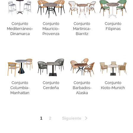
Conjunto
Conjunto
Conjunto
Conjunto
Mediterráneo-
Mauricio-
Martinica-
Filipinas
Dinamarca
Provenza
Biarritz
Conjunto
Conjunto
Conjunto
Conjunto
Columbia-
Cerdeña
Barbados-
Kioto-Munich
Manhattan
Alaska
Siguiente
1
2