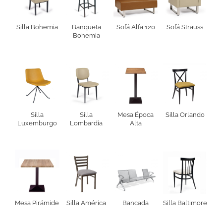
Silla Bohemia
Banqueta
Sofá Alfa 120
Sofá Strauss
Bohemia
Silla
Silla
Mesa Época
Silla Orlando
Luxemburgo
Lombardía
Alta
Mesa Pirámide
Silla América
Bancada
Silla Baltimore