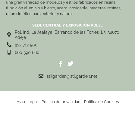
una gran variedad de modelos y estilos fabricados en resina,
fundición aluminio y hierro, acero inoxidable, maderas, resinas,
ratán sintético para exterior y natural.
SEDE CENTRAL Y EXPOSICIÓN ADEJE
Pol. Ind. La Atalaya. Barranco de las Torres, L3. 38670,
Adeje
922 712 500
660 390 660
stilgarden@stilgarden.net
Aviso Legal
Política de privacidad
Política de Cookies