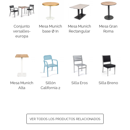
Conjunto
Mesa Munich
Mesa Munich
Mesa Gran
versalles-
base Ø In
Rectangular
Roma
europa
Mesa Munich
Sillón
Silla Eros
Silla Breno
Alta
California 2
VER TODOS LOS PRODUCTOS RELACIONADOS