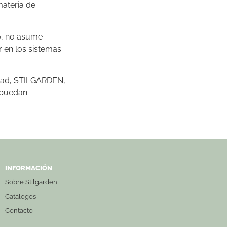
materia de
to, no asume
 en los sistemas
tidad, STILGARDEN,
s puedan
INFORMACIÓN
Sobre Stilgarden
Catálogos
Contacto