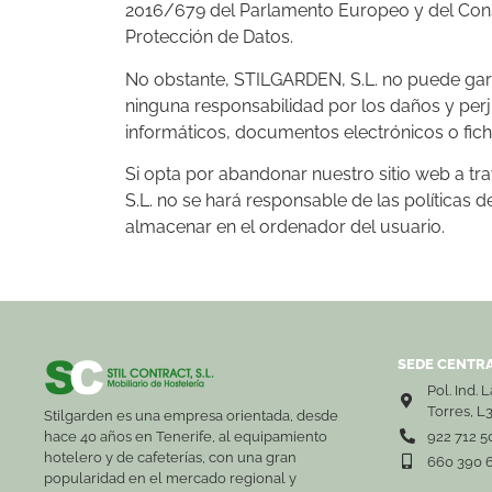
2016/679 del Parlamento Europeo y del Conse
Protección de Datos.
No obstante, STILGARDEN, S.L. no puede garan
ninguna responsabilidad por los daños y perj
informáticos, documentos electrónicos o fich
Si opta por abandonar nuestro sitio web a tr
S.L. no se hará responsable de las políticas 
almacenar en el ordenador del usuario.
SEDE CENTRA
Pol. Ind. 
Torres, L
Stilgarden es una empresa orientada, desde
hace 40 años en Tenerife, al equipamiento
922 712 5
hotelero y de cafeterías, con una gran
660 390 
popularidad en el mercado regional y