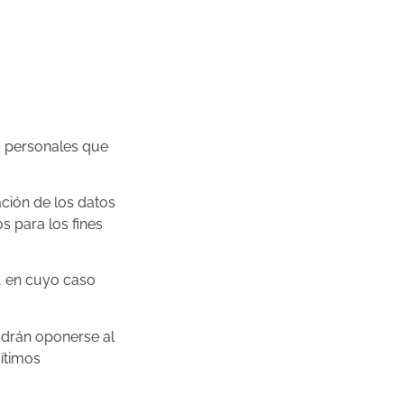
s personales que
ación de los datos
s para los fines
s, en cuyo caso
odrán oponerse al
gítimos