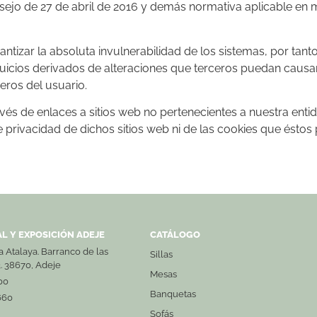
jo de 27 de abril de 2016 y demás normativa aplicable en 
tizar la absoluta invulnerabilidad de los sistemas, por tan
uicios derivados de alteraciones que terceros puedan causar
eros del usuario.
avés de enlaces a sitios web no pertenecientes a nuestra en
de privacidad de dichos sitios web ni de las cookies que ésto
L Y EXPOSICIÓN ADEJE
CATÁLOGO
La Atalaya. Barranco de las
Sillas
3. 38670, Adeje
Mesas
00
Banquetas
660
Sofás