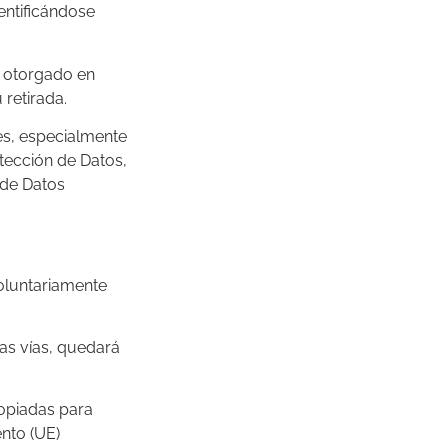
entificándose
o otorgado en
 retirada.
es, especialmente
tección de Datos,
 de Datos
oluntariamente
ras vías, quedará
ropiadas para
nto (UE)