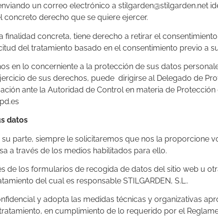
nviando un correo electrónico a stilgarden@stilgarden.net id
 concreto derecho que se quiere ejercer.
 finalidad concreta, tiene derecho a retirar el consentimient
citud del tratamiento basado en el consentimiento previo a su
os en lo concerniente a la protección de sus datos personal
jercicio de sus derechos, puede dirigirse al Delegado de Pro
ación ante la Autoridad de Control en materia de Protección
epd.es
us datos
u parte, siempre le solicitaremos que nos la proporcione v
 a través de los medios habilitados para ello.
s de los formularios de recogida de datos del sitio web u ot
atamiento del cual es responsable STILGARDEN, S.L..
nfidencial y adopta las medidas técnicas y organizativas ap
 tratamiento, en cumplimiento de lo requerido por el Reglame