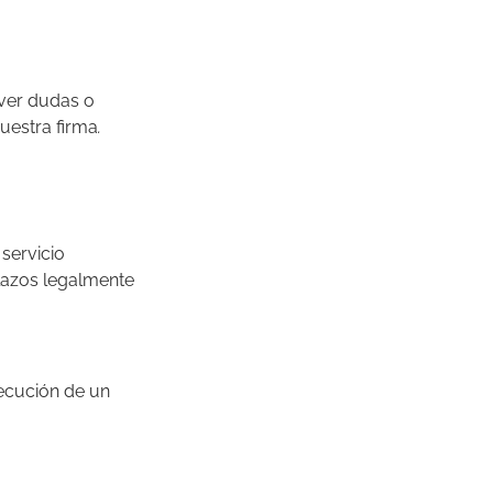
lver dudas o
uestra firma
.
servicio
plazos legalmente
jecución de un