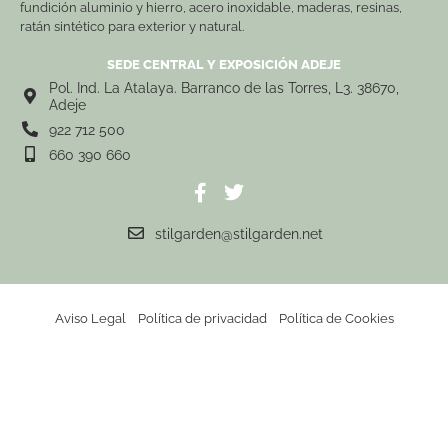
fundición aluminio y hierro, acero inoxidable, maderas, resinas,
ratán sintético para exterior y natural.
SEDE CENTRAL Y EXPOSICIÓN ADEJE
Pol. Ind. La Atalaya. Barranco de las Torres, L3. 38670,
Adeje
922 712 500
660 390 660
stilgarden@stilgarden.net
Aviso Legal
Política de privacidad
Política de Cookies