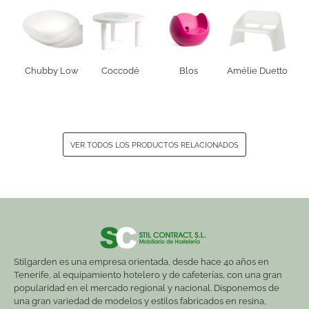
Chubby Low
Coccodé
Blos
Amélie Duetto
VER TODOS LOS PRODUCTOS RELACIONADOS
Stilgarden es una empresa orientada, desde hace 40 años en
Tenerife, al equipamiento hotelero y de cafeterías, con una gran
popularidad en el mercado regional y nacional. Disponemos de
una gran variedad de modelos y estilos fabricados en resina,