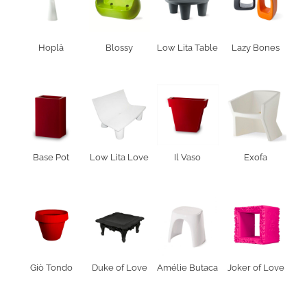
Hoplà
Blossy
Low Lita Table
Lazy Bones
Base Pot
Low Lita Love
Il Vaso
Exofa
Giò Tondo
Duke of Love
Amélie Butaca
Joker of Love