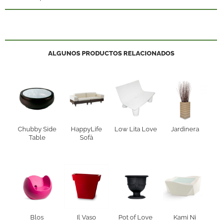
ALGUNOS PRODUCTOS RELACIONADOS
Chubby Side
HappyLife
Low Lita Love
Jardinera
Table
Sofà
Blos
Il Vaso
Pot of Love
Kami Ni