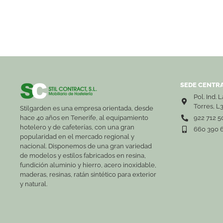
SEDE CENTRA
Pol. Ind. 
Torres, L
Stilgarden es una empresa orientada, desde
hace 40 años en Tenerife, al equipamiento
922 712 5
hotelero y de cafeterías, con una gran
660 390 
popularidad en el mercado regional y
nacional. Disponemos de una gran variedad
de modelos y estilos fabricados en resina,
fundición aluminio y hierro, acero inoxidable,
maderas, resinas, ratán sintético para exterior
y natural.