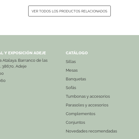
VER TODOS LOS PRODUCTOS RELACIONADOS
L Y EXPOSICIÓN ADEJE
CATÁLOGO
La Atalaya. Barranco de las
Sillas
3. 38670, Adeje
Mesas
00
Banquetas
660
Sofás
Tumbonas y accesorios
Parasoles y accesorios
Complementos
Conjuntos
Novedades recomendadas