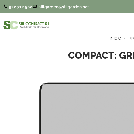
922 712 500
stilgarden@stilgarden.net
INICIO
PR
COMPACT: GRI