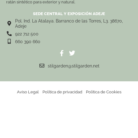
ratán sintético para exterior y natural.
SEDE CENTRAL Y EXPOSICIÓN ADEJE
Pol. Ind. La Atalaya. Barranco de las Torres, L3. 38670,
Adeje
922 712 500
660 390 660
stilgarden@stilgarden.net
Aviso Legal
Política de privacidad
Política de Cookies