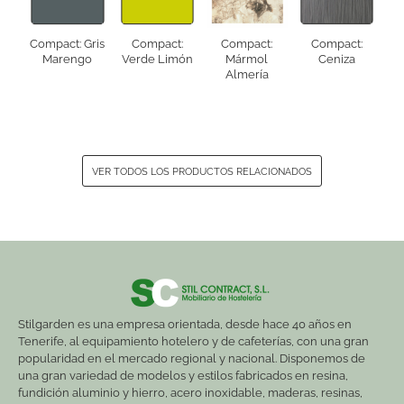
Compact: Gris
Compact:
Compact:
Compact:
Marengo
Verde Limón
Mármol
Ceniza
Almería
VER TODOS LOS PRODUCTOS RELACIONADOS
Stilgarden es una empresa orientada, desde hace 40 años en
Tenerife, al equipamiento hotelero y de cafeterías, con una gran
popularidad en el mercado regional y nacional. Disponemos de
una gran variedad de modelos y estilos fabricados en resina,
fundición aluminio y hierro, acero inoxidable, maderas, resinas,