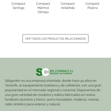
Compact:
Compact:
Compact:
Compact:
Seringa
Mármol
Antártida
Pizarra
Olimpo
VER TODOS LOS PRODUCTOS RELACIONADOS
Stilgarden es una empresa orientada, desde hace 40 años en
Tenerife, al equipamiento hotelero y de cafeterías, con una gran
popularidad en el mercado regional y nacional. Disponemos de
una gran variedad de modelos y estilos fabricados en resina,
fundición aluminio y hierro, acero inoxidable, maderas, resinas,
ratán sintético para exterior y natural.