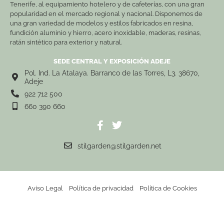
Tenerife, al equipamiento hotelero y de cafeterías, con una gran
popularidad en el mercado regional y nacional. Disponemos de
una gran variedad de modelos y estilos fabricados en resina,
fundición aluminio y hierro, acero inoxidable, maderas, resinas,
ratán sintético para exterior y natural.
SEDE CENTRAL Y EXPOSICIÓN ADEJE
Pol. Ind. La Atalaya. Barranco de las Torres, L3. 38670,
Adeje
922 712 500
660 390 660
stilgarden@stilgarden.net
Aviso Legal
Política de privacidad
Política de Cookies