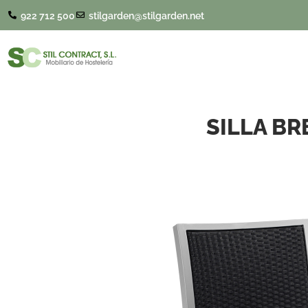
922 712 500
stilgarden@stilgarden.net
SILLA B