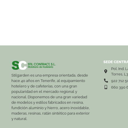
SEDE CENTRA
Pol. Ind. 
Torres, L
Stilgarden es una empresa orientada, desde
hace 40 años en Tenerife, al equipamiento
922 712 5
hotelero y de cafeterías, con una gran
660 390 
popularidad en el mercado regional y
nacional. Disponemos de una gran variedad
de modelos y estilos fabricados en resina,
fundición aluminio y hierro, acero inoxidable,
maderas, resinas, ratán sintético para exterior
y natural.