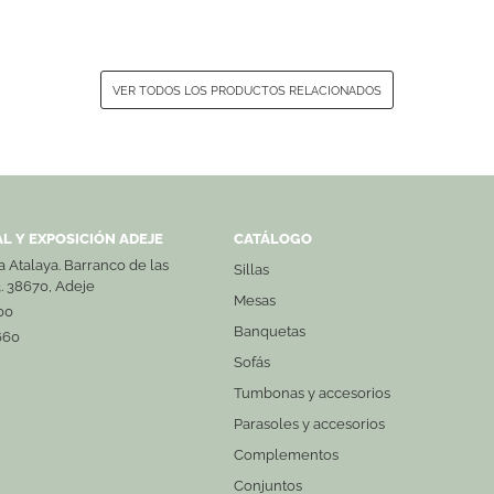
VER TODOS LOS PRODUCTOS RELACIONADOS
L Y EXPOSICIÓN ADEJE
CATÁLOGO
La Atalaya. Barranco de las
Sillas
3. 38670, Adeje
Mesas
00
Banquetas
660
Sofás
Tumbonas y accesorios
Parasoles y accesorios
Complementos
Conjuntos