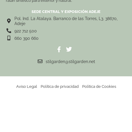
ratán sintético para exterior y natural.
SEDE CENTRAL Y EXPOSICIÓN ADEJE
Pol. Ind. La Atalaya. Barranco de las Torres, L3. 38670,
Adeje
922 712 500
660 390 660
stilgarden@stilgarden.net
Aviso Legal
Política de privacidad
Política de Cookies