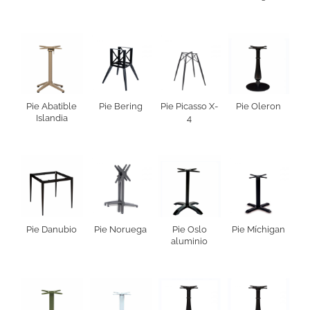
Pie Abatible
Pie Bering
Pie Picasso X-
Pie Oleron
Islandia
4
Pie Danubio
Pie Noruega
Pie Oslo
Pie Míchigan
aluminio