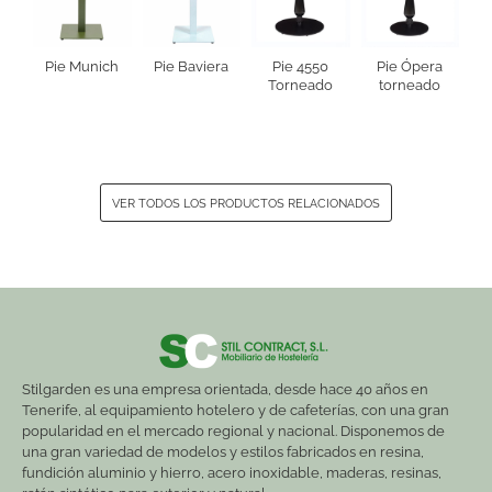
Pie Munich
Pie Baviera
Pie 4550
Pie Ópera
Torneado
torneado
VER TODOS LOS PRODUCTOS RELACIONADOS
Stilgarden es una empresa orientada, desde hace 40 años en
Tenerife, al equipamiento hotelero y de cafeterías, con una gran
popularidad en el mercado regional y nacional. Disponemos de
una gran variedad de modelos y estilos fabricados en resina,
fundición aluminio y hierro, acero inoxidable, maderas, resinas,