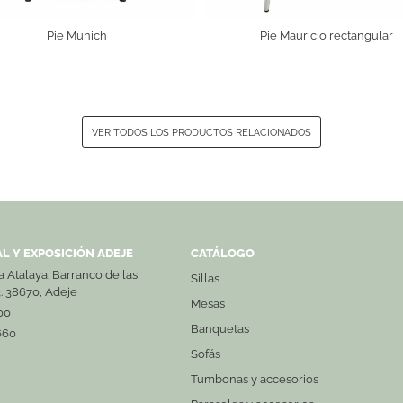
Pie Munich
Pie Mauricio rectangular
VER TODOS LOS PRODUCTOS RELACIONADOS
L Y EXPOSICIÓN ADEJE
CATÁLOGO
La Atalaya. Barranco de las
Sillas
3. 38670, Adeje
Mesas
00
Banquetas
660
Sofás
Tumbonas y accesorios