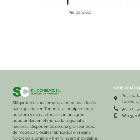
Pie Danubio
SEDE CENTRA
Pol. Ind. 
Torres, L
Stilgarden es una empresa orientada, desde
hace 40 años en Tenerife, al equipamiento
922 712 5
hotelero y de cafeterías, con una gran
660 390 
popularidad en el mercado regional y
nacional. Disponemos de una gran variedad
de modelos y estilos fabricados en resina,
fundición aluminio y hierro, acero inoxidable,