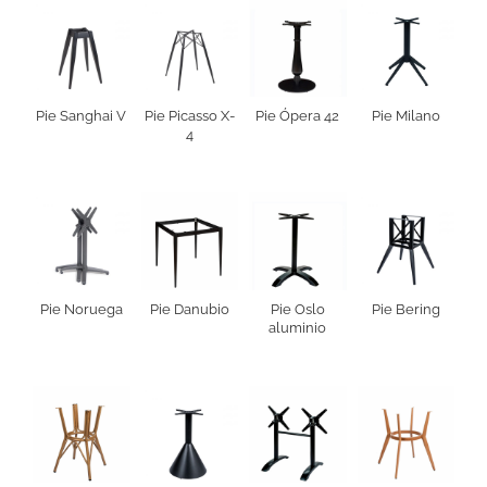
Pie Sanghai V
Pie Picasso X-
Pie Ópera 42
Pie Milano
4
Pie Noruega
Pie Danubio
Pie Oslo
Pie Bering
aluminio