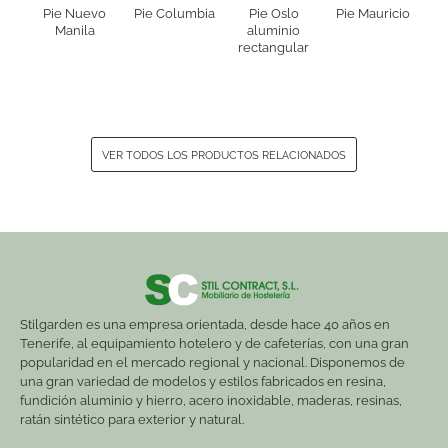
Pie Nuevo
Pie Columbia
Pie Oslo
Pie Mauricio
Manila
aluminio
rectangular
VER TODOS LOS PRODUCTOS RELACIONADOS
Stilgarden es una empresa orientada, desde hace 40 años en
Tenerife, al equipamiento hotelero y de cafeterías, con una gran
popularidad en el mercado regional y nacional. Disponemos de
una gran variedad de modelos y estilos fabricados en resina,
fundición aluminio y hierro, acero inoxidable, maderas, resinas,
ratán sintético para exterior y natural.