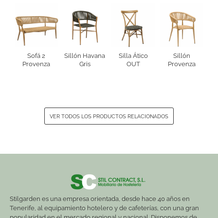
Sofá 2
Sillón Havana
Silla Ático
Sillón
Provenza
Gris
OUT
Provenza
VER TODOS LOS PRODUCTOS RELACIONADOS
Stilgarden es una empresa orientada, desde hace 40 años en
Tenerife, al equipamiento hotelero y de cafeterías, con una gran
popularidad en el mercado regional y nacional. Disponemos de