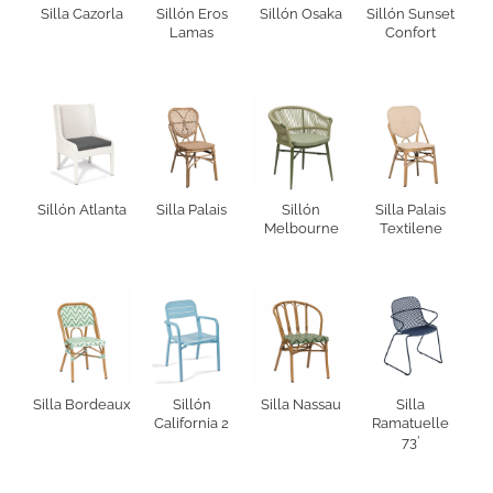
Silla Cazorla
Sillón Eros
Sillón Osaka
Sillón Sunset
Lamas
Confort
Sillón Atlanta
Silla Palais
Sillón
Silla Palais
Melbourne
Textilene
Silla Bordeaux
Sillón
Silla Nassau
Silla
California 2
Ramatuelle
73′