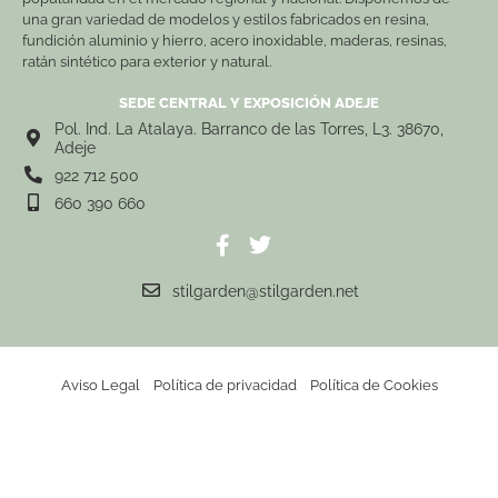
una gran variedad de modelos y estilos fabricados en resina,
fundición aluminio y hierro, acero inoxidable, maderas, resinas,
ratán sintético para exterior y natural.
SEDE CENTRAL Y EXPOSICIÓN ADEJE
Pol. Ind. La Atalaya. Barranco de las Torres, L3. 38670,
Adeje
922 712 500
660 390 660
stilgarden@stilgarden.net
Aviso Legal
Política de privacidad
Política de Cookies