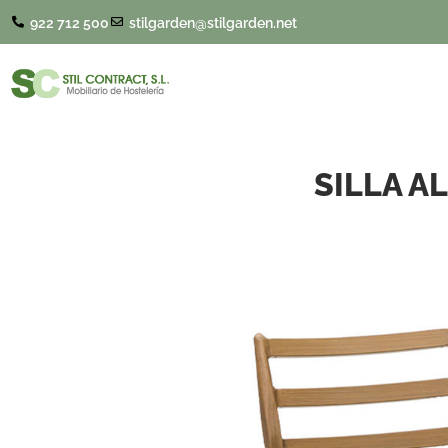
922 712 500
stilgarden@stilgarden.net
SILLA A