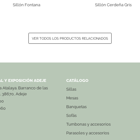
Sillón Fontana
Sillón Cerdeña Gris
VER TODOS LOS PRODUCTOS RELACIONADOS
L Y EXPOSICIÓN ADEJE
CATÁLOGO
La Atalaya. Barranco de las
Sillas
3. 38670, Adeje
Mesas
00
Banquetas
660
Sofás
Tumbonas y accesorios
Parasoles y accesorios