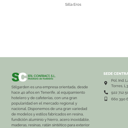
Silla Eros
SEDE CENTRA
Pol. Ind. 
Torres, L
Stilgarden es una empresa orientada, desde
hace 40 años en Tenerife, al equipamiento
922 712 5
hotelero y de cafeterías, con una gran
660 390 
popularidad en el mercado regional y
nacional. Disponemos de una gran variedad
de modelos y estilos fabricados en resina,
fundición aluminio y hierro, acero inoxidable,
maderas, resinas, ratán sintético para exterior