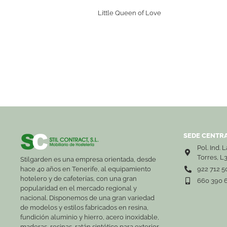
Little Queen of Love
SEDE CENTRA
Pol. Ind. 
Torres, L
Stilgarden es una empresa orientada, desde
hace 40 años en Tenerife, al equipamiento
922 712 5
hotelero y de cafeterías, con una gran
660 390 
popularidad en el mercado regional y
nacional. Disponemos de una gran variedad
de modelos y estilos fabricados en resina,
fundición aluminio y hierro, acero inoxidable,
maderas, resinas, ratán sintético para exterior