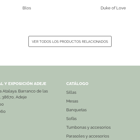
Blos
Duke of Love
VER TODOS LOS PRODUCTOS RELACIONADOS
L Y EXPOSICIÓN ADEJE
CATÁLOGO
La Atalaya. Barranco de las
Sillas
3. 38670, Adeje
Mesas
00
Banquetas
660
Sofás
Tumbonas y accesorios
Parasoles y accesorios