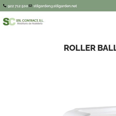
922 712 500
stilgarden@stilgarden.net
ROLLER BALL