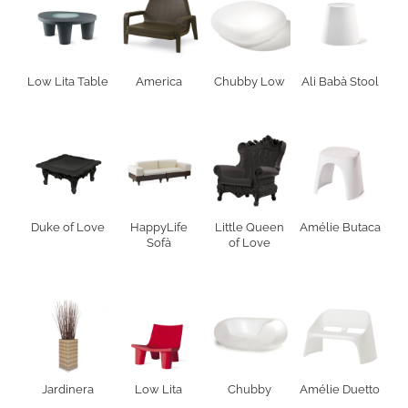
Low Lita Table
America
Chubby Low
Ali Babà Stool
Duke of Love
HappyLife
Little Queen
Amélie Butaca
Sofà
of Love
Jardinera
Low Lita
Chubby
Amélie Duetto