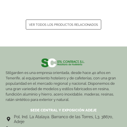
VER TODOS LOS PRODUCTOS RELACIONADOS
Stilgarden es una empresa orientada, desde hace 40 años en
Tenerife, al equipamiento hotelero y de cafeterías, con una gran
popularidad en el mercado regional y nacional. Disponemos de
una gran variedad de modelos y estilos fabricados en resina,
fundición aluminio y hierro, acero inoxidable, maderas, resinas,
ratán sintético para exterior y natural.
SEDE CENTRAL Y EXPOSICIÓN ADEJE
Pol. Ind. La Atalaya. Barranco de las Torres, L3. 38670,
Adeje