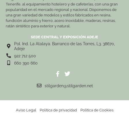
Tenerife, al equipamiento hotelero y de cafeterías, con una gran
popularidad en el mercado regional y nacional. Disponemos de
una gran variedad de modelos y estilos fabricados en resina,
fundición aluminio y hierro, acero inoxidable, maderas, resinas,
ratán sintético para exterior y natural.
SEDE CENTRAL Y EXPOSICIÓN ADEJE
Pol. Ind. La Atalaya. Barranco de las Torres, L3. 38670,
Adeje
922 712 500
660 390 660
stilgarden@stilgarden.net
Aviso Legal
Política de privacidad
Política de Cookies