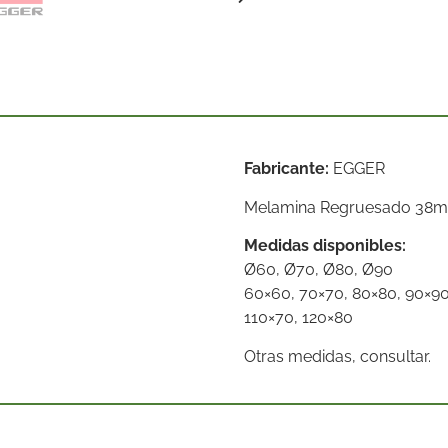
Fabricante:
EGGER
Melamina Regruesado 38
Medidas disponibles:
Ø60, Ø70, Ø80, Ø90
60×60, 70×70, 80×80, 90×9
110×70, 120×80
Otras medidas, consultar.