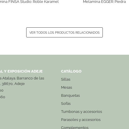
ina FINSA Studio: Roble Karamel
Melamina EGGER: Piedra
VER TODOS LOS PRODUCTOS RELACIONADOS
L Y EXPOSICIÓN ADEJE
CATÁLOGO
La Atalaya. Barranco de las
Sillas
3. 38670, Adeje
Mesas
00
Banquetas
660
Sofás
Tumbonas y accesorios
Parasoles y accesorios
Complementos