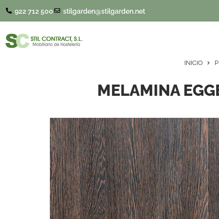
922 712 500
stilgarden@stilgarden.net
INICIO
P
MELAMINA EGG