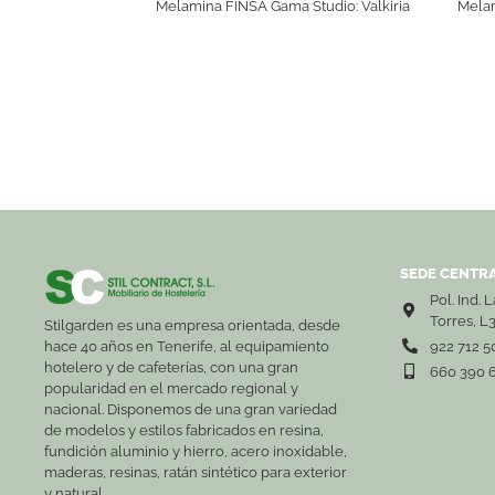
Melamina FINSA Gama Studio: Valkiria
Melam
SEDE CENTRA
Pol. Ind. 
Torres, L
Stilgarden es una empresa orientada, desde
hace 40 años en Tenerife, al equipamiento
922 712 5
hotelero y de cafeterías, con una gran
660 390 
popularidad en el mercado regional y
nacional. Disponemos de una gran variedad
de modelos y estilos fabricados en resina,
fundición aluminio y hierro, acero inoxidable,
maderas, resinas, ratán sintético para exterior
y natural.