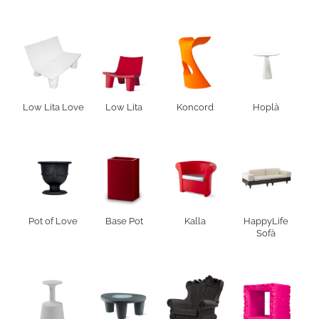
Low Lita Love
Low Lita
Koncord
Hoplà
Pot of Love
Base Pot
Kalla
HappyLife
Sofà