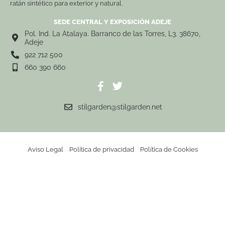
ratán sintético para exterior y natural.
SEDE CENTRAL Y EXPOSICIÓN ADEJE
Pol. Ind. La Atalaya. Barranco de las Torres, L3. 38670,
Adeje
922 712 500
660 390 660
stilgarden@stilgarden.net
Aviso Legal
Política de privacidad
Política de Cookies