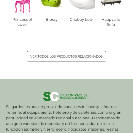
Princess of
Blossy
Chubby Low
HappyLife
Love
Sofà
VER TODOS LOS PRODUCTOS RELACIONADOS
Stilgarden es una empresa orientada, desde hace 40 años en
Tenerife, al equipamiento hotelero y de cafeterías, con una gran
popularidad en el mercado regional y nacional. Disponemos de
una gran variedad de modelos y estilos fabricados en resina,
fundición aluminio y hierro, acero inoxidable, maderas, resinas,