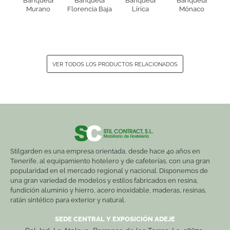
Banqueta
Banqueta
Banqueta
Banqueta
Murano
Florencia Baja
Lírica
Mónaco
VER TODOS LOS PRODUCTOS RELACIONADOS
Stilgarden es una empresa orientada, desde hace 40 años en
Tenerife, al equipamiento hotelero y de cafeterías, con una gran
popularidad en el mercado regional y nacional. Disponemos de
una gran variedad de modelos y estilos fabricados en resina,
fundición aluminio y hierro, acero inoxidable, maderas, resinas,
ratán sintético para exterior y natural.
SEDE CENTRAL Y EXPOSICIÓN ADEJE