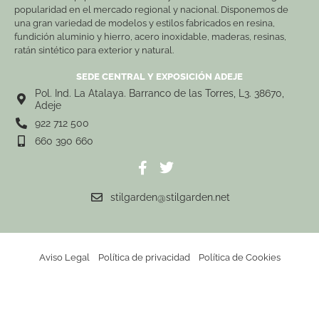
popularidad en el mercado regional y nacional. Disponemos de
una gran variedad de modelos y estilos fabricados en resina,
fundición aluminio y hierro, acero inoxidable, maderas, resinas,
ratán sintético para exterior y natural.
SEDE CENTRAL Y EXPOSICIÓN ADEJE
Pol. Ind. La Atalaya. Barranco de las Torres, L3. 38670,
Adeje
922 712 500
660 390 660
stilgarden@stilgarden.net
Aviso Legal
Política de privacidad
Política de Cookies