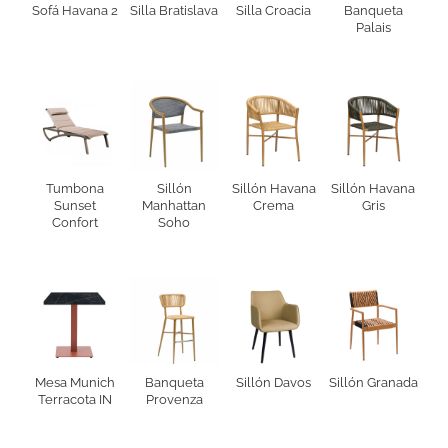
Sofá Havana 2
Silla Bratislava
Silla Croacia
Banqueta
Palais
Tumbona
Sillón
Sillón Havana
Sillón Havana
Sunset
Manhattan
Crema
Gris
Confort
Soho
Mesa Munich
Banqueta
Sillón Davos
Sillón Granada
Terracota IN
Provenza