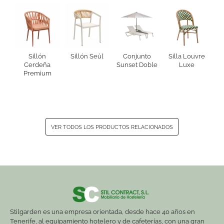
Sillón
Sillón Seúl
Conjunto
Silla Louvre
Cerdeña
Sunset Doble
Luxe
Premium
VER TODOS LOS PRODUCTOS RELACIONADOS
Stilgarden es una empresa orientada, desde hace 40 años en
Tenerife, al equipamiento hotelero y de cafeterías, con una gran