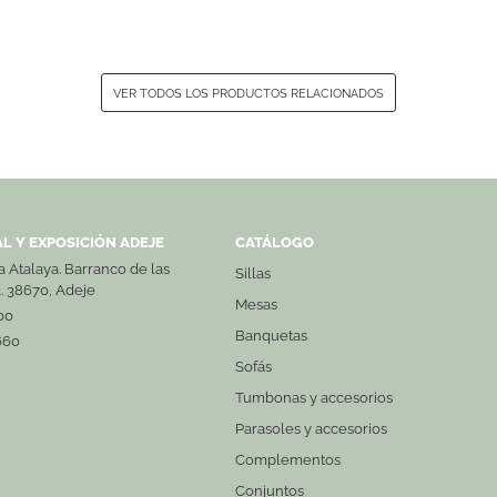
VER TODOS LOS PRODUCTOS RELACIONADOS
L Y EXPOSICIÓN ADEJE
CATÁLOGO
La Atalaya. Barranco de las
Sillas
3. 38670, Adeje
Mesas
00
Banquetas
660
Sofás
Tumbonas y accesorios
Parasoles y accesorios
Complementos
Conjuntos