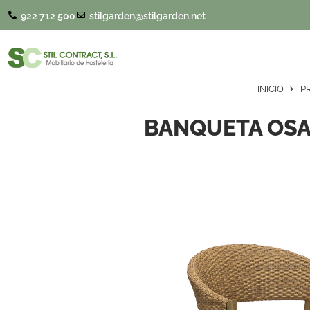
922 712 500
stilgarden@stilgarden.net
INICIO
P
BANQUETA OSA