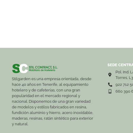
SEDE CENTRA
Pol. Ind. 
Torres, L
Stilgarden es una empresa orientada, desde
hace 40 años en Tenerife, al equipamiento
922 712 5
hotelero y de cafeterías, con una gran
660 390 
popularidad en el mercado regional y
nacional. Disponemos de una gran variedad
de modelos y estilos fabricados en resina,
fundición aluminio y hierro, acero inoxidable,
maderas, resinas, ratán sintético para exterior
y natural.