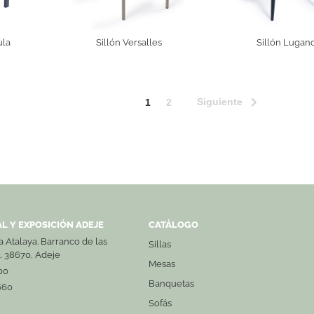
ula
Sillón Versalles
Sillón Lugan
Siguiente
1
2
L Y EXPOSICIÓN ADEJE
CATÁLOGO
La Atalaya. Barranco de las
Sillas
3. 38670, Adeje
Mesas
00
Banquetas
660
Sofás