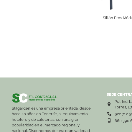
Sillón Eros Méd
SEDE CENTRA
Pol. Ind. 
Torres, L
Stilgarden es una empresa orientada, desde
hace 40 años en Tenerife, al equipamiento
922 712 5
hotelero y de cafeterías, con una gran
660 390 
popularidad en el mercado regional y
nacional. Disponemos de una gran variedad