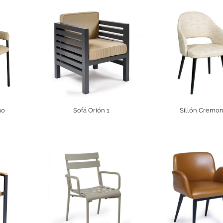
mo
Sofá Orión 1
Sillón Cremo