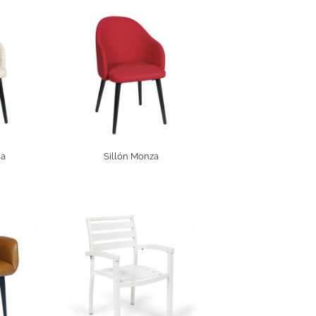
na
Sillón Monza