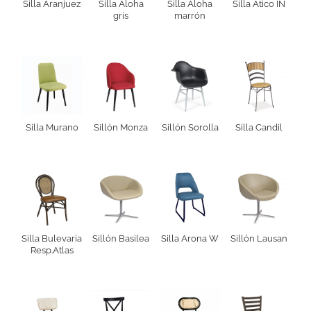
Silla Aranjuez
Silla Aloha
Silla Aloha
Silla Ático IN
gris
marrón
Silla Murano
Sillón Monza
Sillón Sorolla
Silla Candil
Silla Bulevaria
Sillón Basilea
Silla Arona W
Sillón Lausan
Resp.Atlas