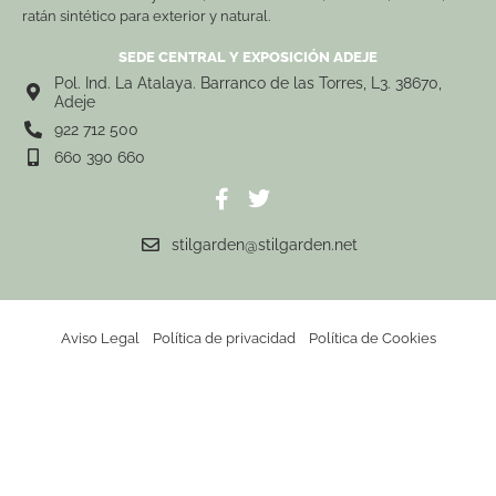
ratán sintético para exterior y natural.
SEDE CENTRAL Y EXPOSICIÓN ADEJE
Pol. Ind. La Atalaya. Barranco de las Torres, L3. 38670,
Adeje
922 712 500
660 390 660
stilgarden@stilgarden.net
Aviso Legal
Política de privacidad
Política de Cookies