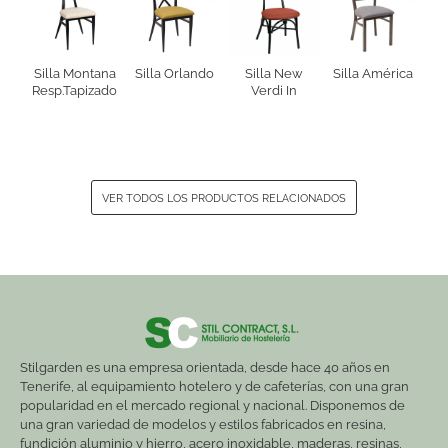
Silla Montana
Silla Orlando
Silla New
Silla América
Resp.Tapizado
Verdi In
VER TODOS LOS PRODUCTOS RELACIONADOS
Stilgarden es una empresa orientada, desde hace 40 años en
Tenerife, al equipamiento hotelero y de cafeterías, con una gran
popularidad en el mercado regional y nacional. Disponemos de
una gran variedad de modelos y estilos fabricados en resina,
fundición aluminio y hierro, acero inoxidable, maderas, resinas,