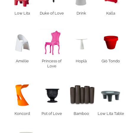
Low Lita
Duke of Love
Drink
Kalla
Amélie
Princess of
Hoplà
Giò Tondo
Love
Koncord
Pot of Love
Bamboo
Low Lita Table