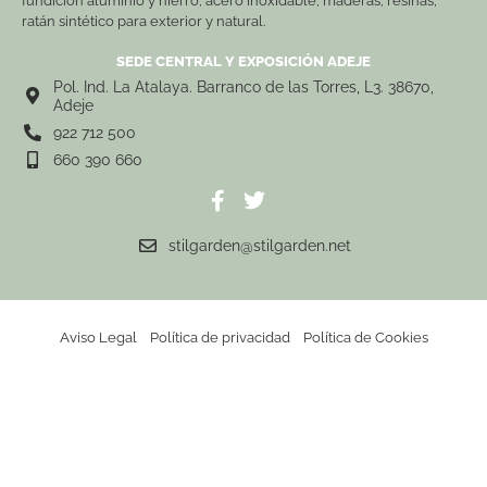
fundición aluminio y hierro, acero inoxidable, maderas, resinas,
ratán sintético para exterior y natural.
SEDE CENTRAL Y EXPOSICIÓN ADEJE
Pol. Ind. La Atalaya. Barranco de las Torres, L3. 38670,
Adeje
922 712 500
660 390 660
stilgarden@stilgarden.net
Aviso Legal
Política de privacidad
Política de Cookies