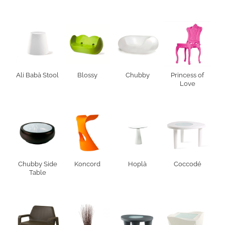
Ali Babà Stool
Blossy
Chubby
Princess of
Love
Chubby Side
Koncord
Hoplà
Coccodé
Table