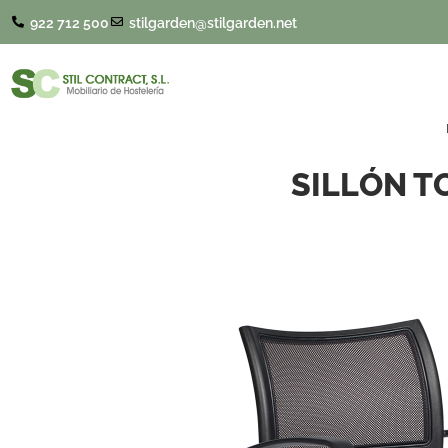
922 712 500
stilgarden@stilgarden.net
SILLÓN T