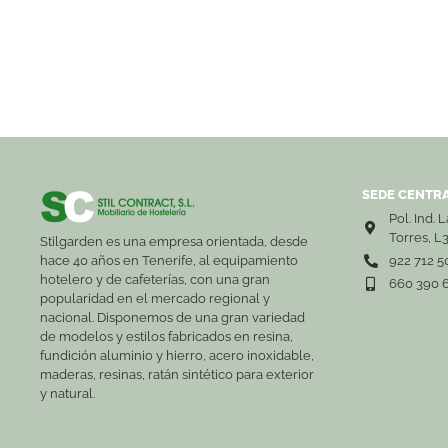
SEDE CENTRA
Pol. Ind. 
Torres, L
Stilgarden es una empresa orientada, desde
hace 40 años en Tenerife, al equipamiento
922 712 5
hotelero y de cafeterías, con una gran
660 390 
popularidad en el mercado regional y
nacional. Disponemos de una gran variedad
de modelos y estilos fabricados en resina,
fundición aluminio y hierro, acero inoxidable,
maderas, resinas, ratán sintético para exterior
y natural.