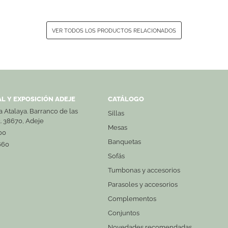
VER TODOS LOS PRODUCTOS RELACIONADOS
L Y EXPOSICIÓN ADEJE
CATÁLOGO
La Atalaya. Barranco de las
Sillas
3. 38670, Adeje
Mesas
00
Banquetas
660
Sofás
Tumbonas y accesorios
Parasoles y accesorios
Complementos
Conjuntos
Novedades recomendadas