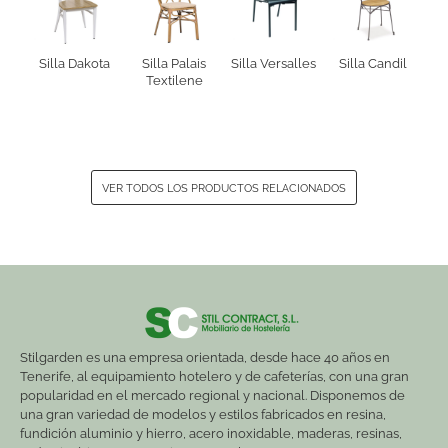
Silla Dakota
Silla Palais
Silla Versalles
Silla Candil
Textilene
VER TODOS LOS PRODUCTOS RELACIONADOS
Stilgarden es una empresa orientada, desde hace 40 años en
Tenerife, al equipamiento hotelero y de cafeterías, con una gran
popularidad en el mercado regional y nacional. Disponemos de
una gran variedad de modelos y estilos fabricados en resina,
fundición aluminio y hierro, acero inoxidable, maderas, resinas,