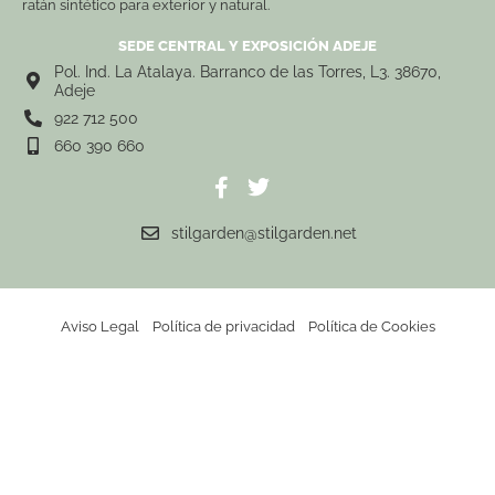
ratán sintético para exterior y natural.
SEDE CENTRAL Y EXPOSICIÓN ADEJE
Pol. Ind. La Atalaya. Barranco de las Torres, L3. 38670,
Adeje
922 712 500
660 390 660
stilgarden@stilgarden.net
Aviso Legal
Política de privacidad
Política de Cookies