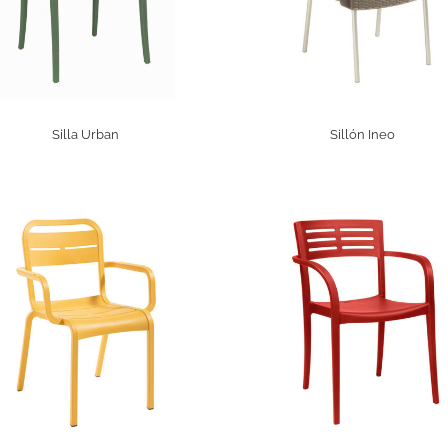
Silla Urban
Sillón Ineo