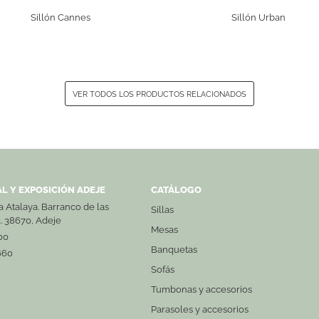
Sillón Cannes
Sillón Urban
VER TODOS LOS PRODUCTOS RELACIONADOS
L Y EXPOSICIÓN ADEJE
CATÁLOGO
La Atalaya. Barranco de las
Sillas
3. 38670, Adeje
Mesas
00
Banquetas
660
Sofás
Tumbonas y accesorios
Parasoles y accesorios