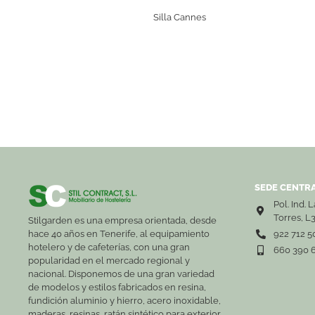
Silla Cannes
SEDE CENTRA
Pol. Ind. 
Torres, L
Stilgarden es una empresa orientada, desde
hace 40 años en Tenerife, al equipamiento
922 712 5
hotelero y de cafeterías, con una gran
660 390 
popularidad en el mercado regional y
nacional. Disponemos de una gran variedad
de modelos y estilos fabricados en resina,
fundición aluminio y hierro, acero inoxidable,
maderas, resinas, ratán sintético para exterior