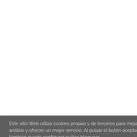
Este sitio Web utiliza cookies propias y de terceros para mej
análisis y ofrecer un mejor servicio. Al pulsar el botón acep
también puede configurar cuáles bloquear.