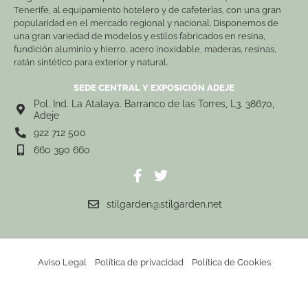
Tenerife, al equipamiento hotelero y de cafeterías, con una gran
popularidad en el mercado regional y nacional. Disponemos de
una gran variedad de modelos y estilos fabricados en resina,
fundición aluminio y hierro, acero inoxidable, maderas, resinas,
ratán sintético para exterior y natural.
SEDE CENTRAL Y EXPOSICIÓN ADEJE
Pol. Ind. La Atalaya. Barranco de las Torres, L3. 38670,
Adeje
922 712 500
660 390 660
stilgarden@stilgarden.net
Aviso Legal
Política de privacidad
Política de Cookies