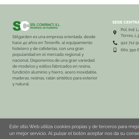
SEDE CENTRA
Pol. Ind. 
Torres, L
Stilgarden es una empresa orientada, desde
hace 40 años en Tenerife, al equipamiento
922 712 5
hotelero y de cafeterías, con una gran
660 390 
popularidad en el mercado regional y
nacional. Disponemos de una gran variedad
de modelos y estilos fabricados en resina,
fundición aluminio y hierro, acero inoxidable,
maderas, resinas, ratán sintético para exterior
y natural.
Este sitio Web utiliza cookies propias y de terceros para mejo
Aviso Leg
un mejor servicio. Al pulsar el botón aceptar nos da su cons