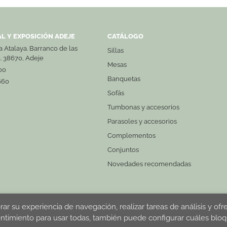
L Y EXPOSICIÓN ADEJE
CATÁLOGO
La Atalaya. Barranco de las
Sillas
3. 38670, Adeje
Mesas
00
Banquetas
660
Sofás
Tumbonas y accesorios
Parasoles y accesorios
Complementos
Conjuntos
Novedades recomendadas
rar su experiencia de navegación, realizar tareas de análisis y ofr
al
Política de privacidad
Política de Cookies
entimiento para usar todas, también puede configurar cuáles bloq