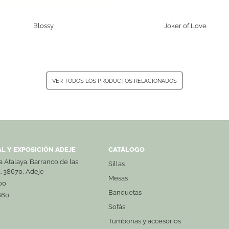
Blossy
Joker of Love
VER TODOS LOS PRODUCTOS RELACIONADOS
L Y EXPOSICIÓN ADEJE
CATÁLOGO
La Atalaya. Barranco de las
Sillas
3. 38670, Adeje
Mesas
00
Banquetas
660
Sofás
Tumbonas y accesorios