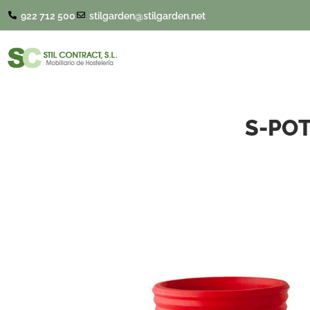
922 712 500
stilgarden@stilgarden.net
S-PO