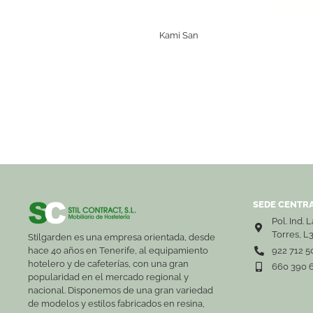
Kami San
SEDE CENTRA
Pol. Ind. 
Torres, L
Stilgarden es una empresa orientada, desde
hace 40 años en Tenerife, al equipamiento
922 712 5
hotelero y de cafeterías, con una gran
660 390 
popularidad en el mercado regional y
nacional. Disponemos de una gran variedad
de modelos y estilos fabricados en resina,