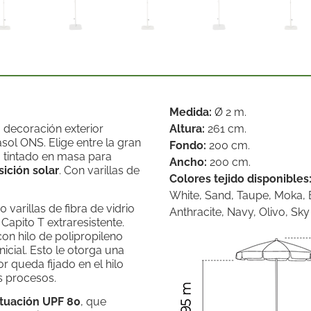
Medida:
Ø 2 m.
u decoración exterior
Altura:
261 cm.
sol ONS. Elige entre la gran
Fondo:
200 cm.
, tintado en masa para
Ancho:
200 cm.
sición solar
. Con varillas de
Colores tejido disponibles
White, Sand, Taupe, Moka, B
 varillas de fibra de vidrio
Anthracite, Navy, Olivo, Sky 
. Capito T extraresistente.
on hilo de polipropileno
icial. Esto le otorga una
r queda fijado en el hilo
s procesos.
ntuación UPF 80
, que