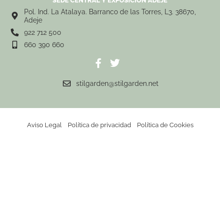
SEDE CENTRAL Y EXPOSICIÓN ADEJE
Pol. Ind. La Atalaya. Barranco de las Torres, L3. 38670,
Adeje
922 712 500
660 390 660
stilgarden@stilgarden.net
Aviso Legal
Política de privacidad
Política de Cookies