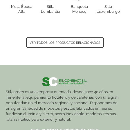
Mesa Época
Silla
Banqueta
Silla
Alta
Lombardía
Mónaco
Luxemburgo
VER TODOS LOS PRODUCTOS RELACIONADOS
Stilgarden es una empresa orientada, desde hace 40 años en
Tenerife, al equipamiento hotelero y de cafeterías, con una gran
popularidad en el mercado regional y nacional. Disponemos de
una gran variedad de modelos y estilos fabricados en resina,
fundición aluminio y hierro, acero inoxidable, maderas, resinas,
ratán sintético para exterior y natural.