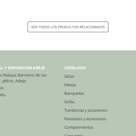
VER TODOS LOS PRODUCTOS RELACIONADOS
L Y EXPOSICIÓN ADEJE
CATÁLOGO
La Atalaya. Barranco de las
Sillas
3. 38670, Adeje
Mesas
00
Banquetas
660
Sofás
Tumbonas y accesorios
Parasoles y accesorios
Complementos
Conjuntos