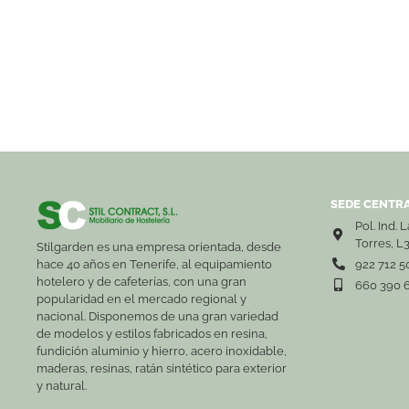
SEDE CENTRA
Pol. Ind. 
Torres, L
Stilgarden es una empresa orientada, desde
hace 40 años en Tenerife, al equipamiento
922 712 5
hotelero y de cafeterías, con una gran
660 390 
popularidad en el mercado regional y
nacional. Disponemos de una gran variedad
de modelos y estilos fabricados en resina,
fundición aluminio y hierro, acero inoxidable,
maderas, resinas, ratán sintético para exterior
y natural.