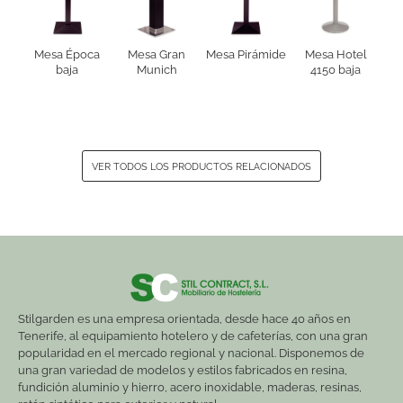
Mesa Época
Mesa Gran
Mesa Pirámide
Mesa Hotel
baja
Munich
4150 baja
VER TODOS LOS PRODUCTOS RELACIONADOS
Stilgarden es una empresa orientada, desde hace 40 años en
Tenerife, al equipamiento hotelero y de cafeterías, con una gran
popularidad en el mercado regional y nacional. Disponemos de
una gran variedad de modelos y estilos fabricados en resina,
fundición aluminio y hierro, acero inoxidable, maderas, resinas,