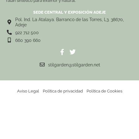
ratán sintético para exterior y natural.
SEDE CENTRAL Y EXPOSICIÓN ADEJE
Pol. Ind. La Atalaya. Barranco de las Torres, L3. 38670,
Adeje
922 712 500
660 390 660
stilgarden@stilgarden.net
Aviso Legal
Política de privacidad
Política de Cookies