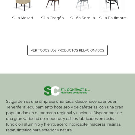
Silla Mozart
Silla Oregón
Sillón Sorolla
Silla Baltimore
VER TODOS LOS PRODUCTOS RELACIONADOS
Stilgarden es una empresa orientada, desde hace 40 años en
Tenerife, al equipamiento hotelero y de cafeterías, con una gran
popularidad en el mercado regional y nacional. Disponemos de
una gran variedad de modelos y estilos fabricados en resina,
fundición aluminio y hierro, acero inoxidable, maderas, resinas,
ratán sintético para exterior y natural.