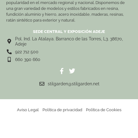
popularidad en el mercado regional y nacional. Disponemos de
una gran variedad de modelos y estilos fabricados en resina,
fundición aluminio y hierro, acero inoxidable, maderas, resinas,
ratán sintético para exterior y natural.
SEDE CENTRAL Y EXPOSICIÓN ADEJE
Pol. Ind. La Atalaya. Barranco de las Torres, L3. 38670,
Adeje
922 712 500
660 390 660
stilgarden@stilgarden.net
Aviso Legal
Política de privacidad
Política de Cookies