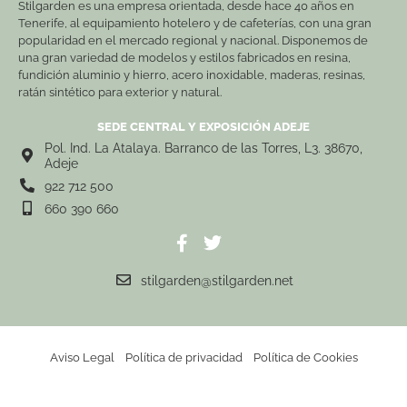
Stilgarden es una empresa orientada, desde hace 40 años en
Tenerife, al equipamiento hotelero y de cafeterías, con una gran
popularidad en el mercado regional y nacional. Disponemos de
una gran variedad de modelos y estilos fabricados en resina,
fundición aluminio y hierro, acero inoxidable, maderas, resinas,
ratán sintético para exterior y natural.
SEDE CENTRAL Y EXPOSICIÓN ADEJE
Pol. Ind. La Atalaya. Barranco de las Torres, L3. 38670,
Adeje
922 712 500
660 390 660
stilgarden@stilgarden.net
Aviso Legal
Política de privacidad
Política de Cookies