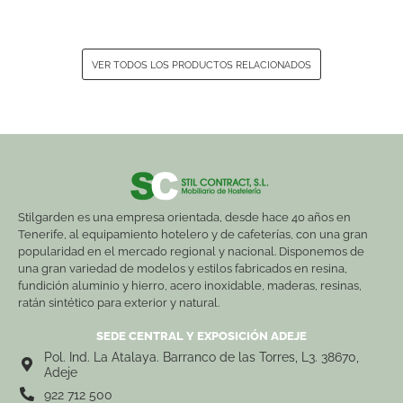
VER TODOS LOS PRODUCTOS RELACIONADOS
Stilgarden es una empresa orientada, desde hace 40 años en
Tenerife, al equipamiento hotelero y de cafeterías, con una gran
popularidad en el mercado regional y nacional. Disponemos de
una gran variedad de modelos y estilos fabricados en resina,
fundición aluminio y hierro, acero inoxidable, maderas, resinas,
ratán sintético para exterior y natural.
SEDE CENTRAL Y EXPOSICIÓN ADEJE
Pol. Ind. La Atalaya. Barranco de las Torres, L3. 38670,
Adeje
922 712 500