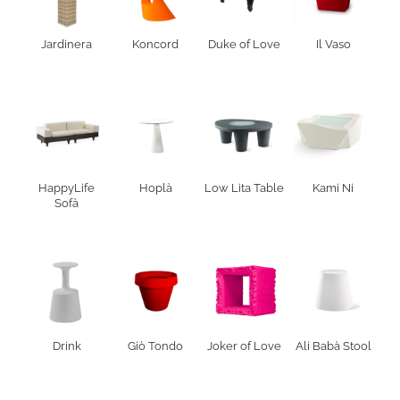
Jardinera
Koncord
Duke of Love
Il Vaso
HappyLife
Hoplà
Low Lita Table
Kami Ni
Sofà
Drink
Giò Tondo
Joker of Love
Ali Babà Stool