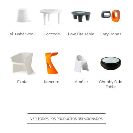
Ali Babà Stool
Coccodé
Low Lita Table
Lazy Bones
Exofa
Koncord
Amélie
Chubby Side
Table
VER TODOS LOS PRODUCTOS RELACIONADOS