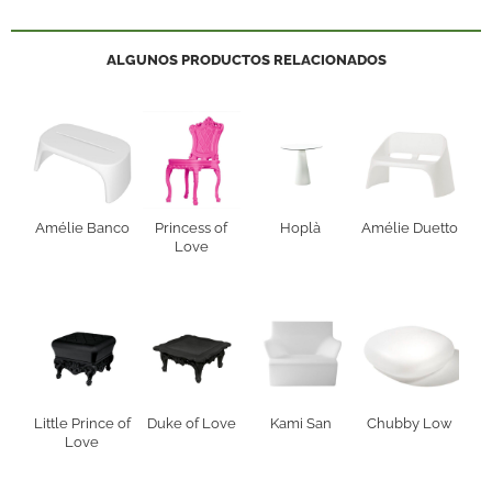
ALGUNOS PRODUCTOS RELACIONADOS
Amélie Banco
Princess of
Hoplà
Amélie Duetto
Love
Little Prince of
Duke of Love
Kami San
Chubby Low
Love