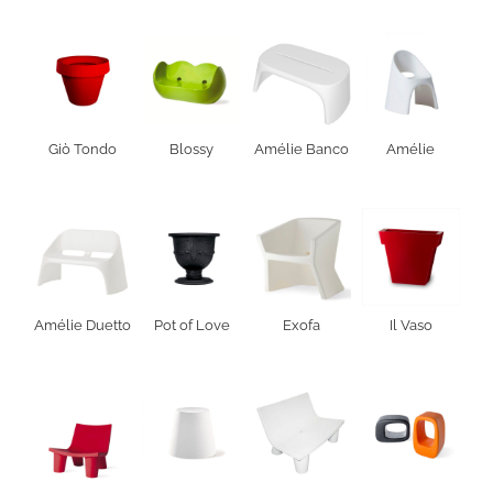
Giò Tondo
Blossy
Amélie Banco
Amélie
Amélie Duetto
Pot of Love
Exofa
Il Vaso