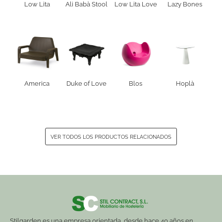
Low Lita
Ali Babà Stool
Low Lita Love
Lazy Bones
America
Duke of Love
Blos
Hoplà
VER TODOS LOS PRODUCTOS RELACIONADOS
Stilgarden es una empresa orientada, desde hace 40 años en