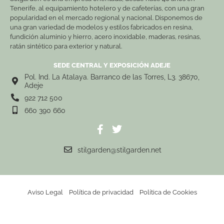
Tenerife, al equipamiento hotelero y de cafeterías, con una gran
popularidad en el mercado regional y nacional. Disponemos de
una gran variedad de modelos y estilos fabricados en resina,
fundición aluminio y hierro, acero inoxidable, maderas, resinas,
ratán sintético para exterior y natural.
SEDE CENTRAL Y EXPOSICIÓN ADEJE
Pol. Ind. La Atalaya. Barranco de las Torres, L3. 38670,
Adeje
922 712 500
660 390 660
stilgarden@stilgarden.net
Aviso Legal
Política de privacidad
Política de Cookies