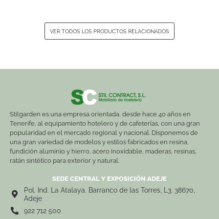
VER TODOS LOS PRODUCTOS RELACIONADOS
Stilgarden es una empresa orientada, desde hace 40 años en
Tenerife, al equipamiento hotelero y de cafeterías, con una gran
popularidad en el mercado regional y nacional. Disponemos de
una gran variedad de modelos y estilos fabricados en resina,
fundición aluminio y hierro, acero inoxidable, maderas, resinas,
ratán sintético para exterior y natural.
SEDE CENTRAL Y EXPOSICIÓN ADEJE
Pol. Ind. La Atalaya. Barranco de las Torres, L3. 38670,
Adeje
922 712 500