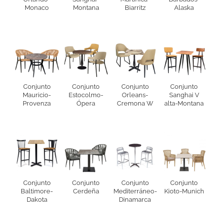
Monaco
Montana
Biarritz
Alaska
Conjunto
Conjunto
Conjunto
Conjunto
Mauricio-
Estocolmo-
Orleans-
Sanghai V
Provenza
Ópera
Cremona W
alta-Montana
Conjunto
Conjunto
Conjunto
Conjunto
Baltimore-
Cerdeña
Mediterráneo-
Kioto-Munich
Dakota
Dinamarca