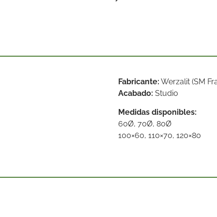
Fabricante:
Werzalit (SM Fr
Acabado:
Studio
Medidas disponibles:
60Ø, 70Ø, 80Ø
100×60, 110×70, 120×80