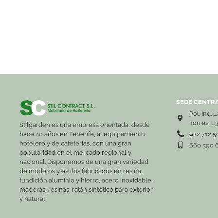
SEDE CENTRA
Pol. Ind. 
Torres, L
Stilgarden es una empresa orientada, desde
hace 40 años en Tenerife, al equipamiento
922 712 5
hotelero y de cafeterías, con una gran
660 390 
popularidad en el mercado regional y
nacional. Disponemos de una gran variedad
de modelos y estilos fabricados en resina,
fundición aluminio y hierro, acero inoxidable,
maderas, resinas, ratán sintético para exterior
y natural.