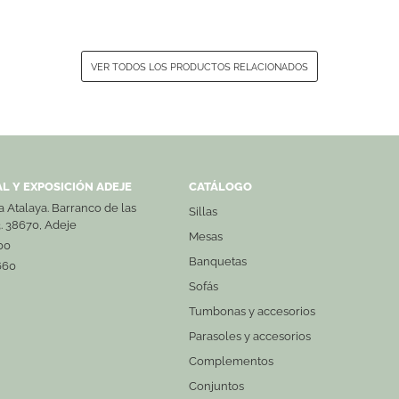
VER TODOS LOS PRODUCTOS RELACIONADOS
L Y EXPOSICIÓN ADEJE
CATÁLOGO
La Atalaya. Barranco de las
Sillas
3. 38670, Adeje
Mesas
00
Banquetas
660
Sofás
Tumbonas y accesorios
Parasoles y accesorios
Complementos
Conjuntos